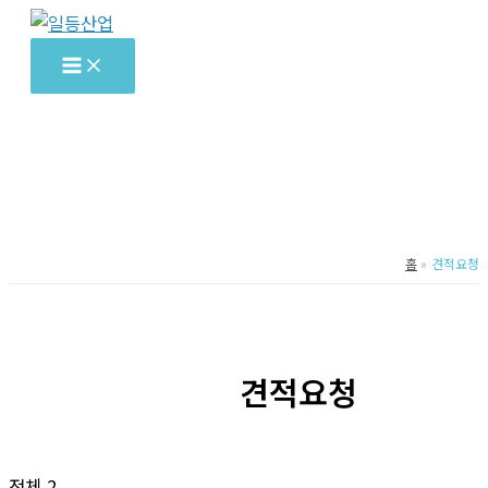
콘
텐
츠
로
건
너
뛰
기
홈
견적요청
견적요청
전체 2