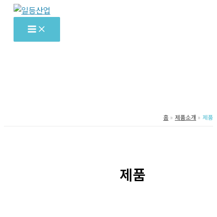
콘
텐
츠
로
건
너
뛰
기
홈
제품소개
제품
제품