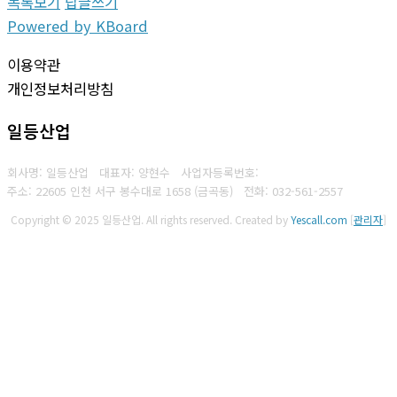
목록보기
답글쓰기
Powered by KBoard
이용약관
개인정보처리방침
일등산업
회사명: 일등산업 대표자: 양현수
사업자등록번호:
주소: 22605 인천 서구 봉수대로 1658 (금곡동)
전화:
032-561-2557
Copyright © 2025 일등산업. All rights reserved.
Created by
Yescall.com
[
관리자
]