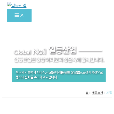
콘
텐
츠
로
건
너
뛰
기
홈
제품소개
제품