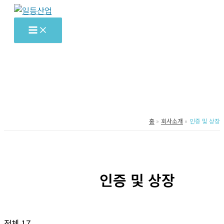
콘
텐
츠
로
건
너
뛰
기
홈
회사소개
인증 및 상장
인증 및 상장
전체 17