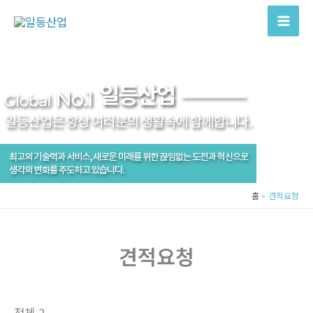
콘
텐
츠
로
건
너
뛰
기
홈
견적요청
견적요청
전체 2