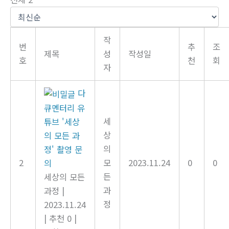
작
번
추
조
제목
성
작성일
호
천
회
자
다
큐멘터리 유
세
튜브 '세상
상
의 모든 과
의
정' 촬영 문
2
모
2023.11.24
0
0
의
든
세상의 모든
과
과정
|
정
2023.11.24
|
추천 0
|